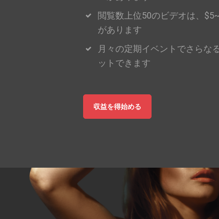
閲覧数上位50のビデオは、$5
があります
月々の定期イベントでさらな
ットできます
収益を得始める