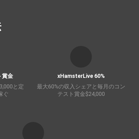
法
スト賞金
xHamsterLive 60%
,000と定
最大60%の収入シェアと毎月のコン
稼ぐ
テスト賞金$24,000