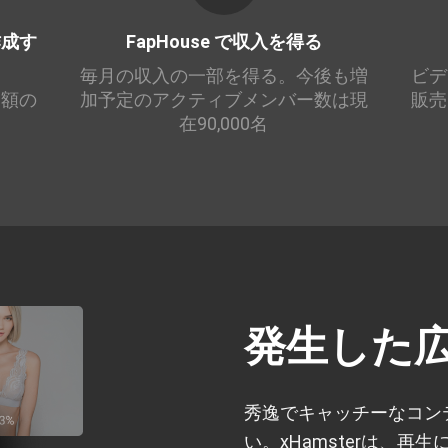
作成す
FapHouse で収入を得る
毎月の収入の一部を得る。今後も増
ビデ
売額の
加予定のアクティブメンバー数は現
販売
在90,000名
発生した
秀逸でキャッチーなコン
い。xHamsterは、再