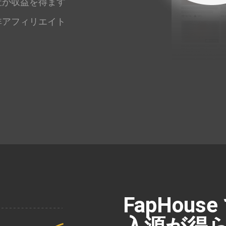
社が収益を得ます
非アフィリエイト
FapHou